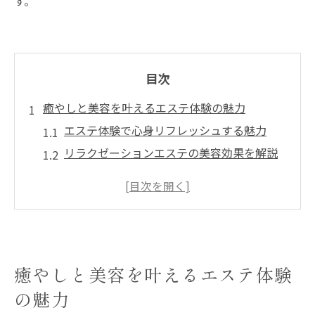
す。
目次
癒やしと美容を叶えるエステ体験の魅力
エステ体験で心身リフレッシュする魅力
リラクゼーションエステの美容効果を解説
エステで叶う癒しの時間とその理由
理想の自分に近づくエステの実感
エステ選びで心も体も美しく整う秘訣
リラクゼーションエステで心身の疲れを解放
心身の疲れに効くエステの選び方とは
癒やしと美容を叶えるエステ体験
リラクゼーションエステで感じる安らぎ
の魅力
エステ施術がもたらす深いリラックス効果