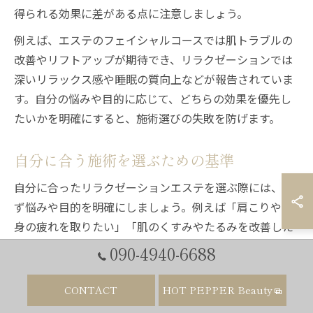
得られる効果に差がある点に注意しましょう。
例えば、エステのフェイシャルコースでは肌トラブルの
改善やリフトアップが期待でき、リラクゼーションでは
深いリラックス感や睡眠の質向上などが報告されていま
す。自分の悩みや目的に応じて、どちらの効果を優先し
たいかを明確にすると、施術選びの失敗を防げます。
自分に合う施術を選ぶための基準
自分に合ったリラクゼーションエステを選ぶ際には、ま
ず悩みや目的を明確にしましょう。例えば「肩こりや全
身の疲れを取りたい」「肌のくすみやたるみを改善した
い」など、優先したいポイントによって適した施術が異
090-4940-6688
なります。また、サロンの雰囲気やスタッフの対応、個
室の有無もリラックス度に大きく影響します。
CONTACT
HOT PEPPER Beauty
施術選びの主な基準