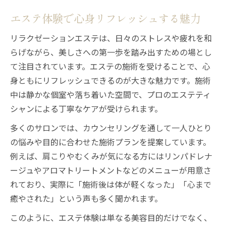
疲労回復に役立つエステの施術例を紹介
エステ体験で心身リフレッシュする魅力
エステでストレスを解消するポイント
リラクゼーションエステは、日々のストレスや疲れを和
エステ選びに迷ったら押さえたいポイント
らげながら、美しさへの第一歩を踏み出すための場とし
エステ選びは目的と悩みの整理が大切
て注目されています。エステの施術を受けることで、心
安心できるエステサロンの見極め方
身ともにリフレッシュできるのが大きな魅力です。施術
エステの施術内容と雰囲気を比較する方法
中は静かな個室や落ち着いた空間で、プロのエステティ
シャンによる丁寧なケアが受けられます。
自分に合うエステの探し方とポイント
リラクゼーション重視のエステの特徴
多くのサロンでは、カウンセリングを通して一人ひとり
の悩みや目的に合わせた施術プランを提案しています。
忙しい日々にこそ感じる深いリラックス効果
例えば、肩こりやむくみが気になる方にはリンパドレナ
エステで日常の疲れをリセットする方法
ージュやアロマトリートメントなどのメニューが用意さ
リラクゼーションエステがもたらす休息体
れており、実際に「施術後は体が軽くなった」「心まで
験
癒やされた」という声も多く聞かれます。
忙しい人におすすめのエステ利用法
このように、エステ体験は単なる美容目的だけでなく、
エステ施術で心身の緊張がほぐれる理由