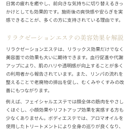
日常の疲れを癒やし、前向きな気持ちに切り替えるきっ
エステのリラックス効果を最大限に得るコ
かけとしても効果的です。施術後の爽快感や安らぎを実
ツ
感できることが、多くの方に支持されている理由です。
エステとほかの施術の違いを分かりやすく解説
エステとマッサージの違いを正しく理解
リラクゼーションエステの美容効果を解説
リラクゼーションとエステの特徴を比較
リラクゼーションエステは、リラックス効果だけでなく
エステとリラクゼーションの効果の差とは
美容面での効果も大いに期待できます。血行促進や代謝
自分に合う施術を選ぶための基準
アップにより、肌のハリや透明感が向上することが多く
エステならではの美容効果を実感する理由
の利用者から報告されています。また、リンパの流れを
自分に合うリラクゼーションエステの見極め方
整えることで老廃物の排出を促し、むくみやくすみの改
エステ選びで大切なカウンセリングの活用
善にもつながります。
法
例えば、フェイシャルエステでは顔全体の筋肉をやさし
悩みに合わせたエステ施術の選択ポイント
くほぐし、小顔効果やリフトアップ効果を実感する方も
安心して通えるリラクゼーションエステの
少なくありません。ボディエステでは、アロマオイルを
条件
使用したトリートメントにより全身の巡りが良くなり、